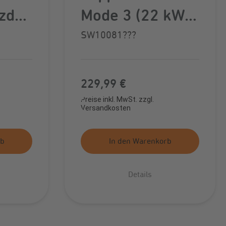
zdac
Mode 3 (22 kW,
Typ 2 - Typ 2, 7
SW10081???
Meter, glatt)
ung
Regulärer Preis:
229,99 €
Preise inkl. MwSt. zzgl.
Versandkosten
rb
In den Warenkorb
Details