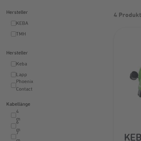
Hersteller
4 Produk
KEBA
TMH
Hersteller
Keba
Lapp
Phoenix
Contact
Kabellänge
4
m
6
m
7
KEB
m