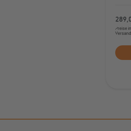
(Typ
22k
Regulär
289,
Met
Preise i
Versand