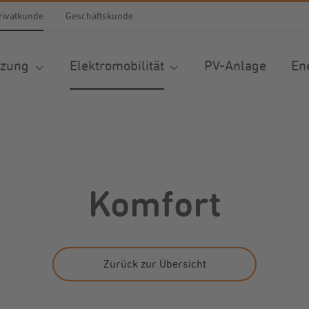
rivatkunde
Geschäftskunde
izung
Elektromobilität
PV-Anlage
En
tionen. Der Gesamtwert beträgt 0,00 €.
Komfort
Zurück zur Übersicht