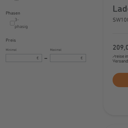
Lad
Phasen
Gre
SW10
3-
phasig
kW,
Preis
Typ 
Regulär
209,
Minimal
Maximal
Preise i
–
€
€
Versand