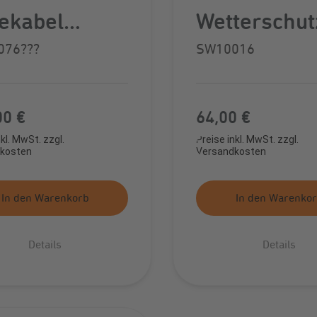
ekabel
Wetterschut
en Cable (11
h mit
076???
SW10016
 6m, Typ 2 -
integrierter
2, glatt)
Kabelhalter
er Preis:
00 €
Regulärer Preis:
64,00 €
nkl. MwSt. zzgl.
Preise inkl. MwSt. zzgl.
kosten
Versandkosten
In den Warenkorb
In den Warenko
Details
Details