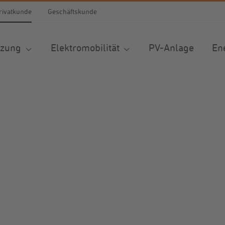
rivatkunde
Geschäftskunde
izung
Elektromobilität
PV-Anlage
En
tionen. Der Gesamtwert beträgt 0,00 €.