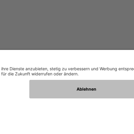
staltungen
tionsabende und Events rund um nachhaltige Energielösung
, mit unseren Partnern Elektrofahrzeuge bei Probefahrten
e, profitieren Sie von wertvollem Wissen, Austausch und In