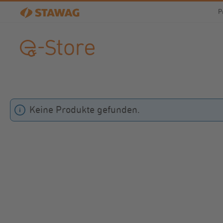
m Hauptinhalt springen
Zur Suche springen
Zur Hauptnavigation springen
P
Keine Produkte gefunden.