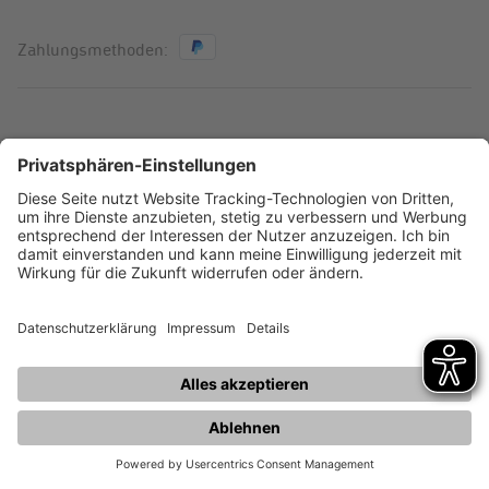
Zahlungsmethoden:
AGB
Widerrufsbelehrung
Information zur
Impressum
Barrierefreiheit
Datenschutz
Widerruf erklären
© 2026 STAWAG – Stadt- und Städteregionswerke Aachen
AG
Mein E-Assistent